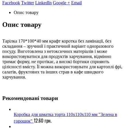
Facebook
Twitter
LinkedIn
Google +
Email
Опис товару
Опис товару
Тарілка 170*100*40 мм крафт коротка без ламінації, без
складання – зручний і практичний варіант одноразового
посуду. Виготовлена ​​з нетоксичних матеріалів і може
використовуватися для продуктів харчування, відмінно
тримає форму, не протікає, а високі бортики сприяють
цілісності вмісту. Її можна використовувати для картоплі фрі,
салатів, фруктових та інших страв в кафе швидкого
харчування.
Рекомендовані товари
Коробка для шматка торта 110х110х110 мм "Зелена в
12.60
грн.
горошок"