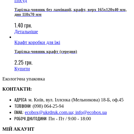
Посуд
Тарілка-човник без ламінації, крафт, верх 165х120х40 мм,
дно 110х70 мм
1.40
грн.
Детальніше
Крафт коробки для їжі
Тарілка-човник крафт (середня)
2.25
грн.
Купити
Екологічна упаковка
КОНТАКТИ:
АДРЕСА:
м. Київ, вул. Іллєнка (Мельникова) 18-Б, оф.45
ТЕЛЕФОНИ:
(098) 064-25-94
EMAIL:
ecobox@ukrdruk.com.ua; info@ecobox.ua
РОБОЧІ ДНІ/ГОДИНИ:
Пн - Пт / 9:00 - 18:00
МІЙ АКАУНТ