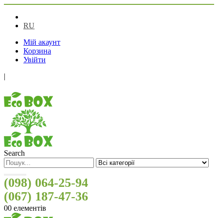
UA
RU
Мій акаунт
Корзина
Увійти
|
Search
(098) 064-25-94
(067) 187-47-36
0
0 елементів