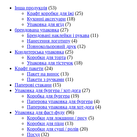
Інша продукція
(53)
Крафт коробки для їжі
(25)
Кухонні аксесуари
(18)
Упаковка для ягід
(7)
брендована упаковка
(27)
Брендовані наклейки і рукава
(11)
Нанесення логотипу
(4)
Повнокольоровий друк
(12)
Кондитерська упаковка
(25)
Коробки для торта
(7)
Упаковка для тістечок
(18)
Крафт пакети
(24)
Пакет на винос
(13)
Пакети з ручками
(11)
Паперові стакани
(15)
Упаковка для бургера / хот-дога
(27)
Коробка для бургера
(19)
Паперова упаковка для бургера
(4)
Паперова упаковка для хот-дога
(4)
Упаковка для фаст-фуду
(96)
Коробки для локшини / рису
(5)
Коробки для піци
(13)
Коробки для суші / ролів
(20)
Посуд
(32)