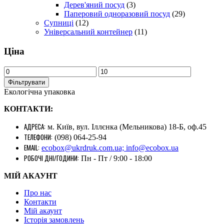
Дерев'яний посуд
(3)
Паперовий одноразовий посуд
(29)
Супниці
(12)
Універсальний контейнер
(11)
Ціна
Фільтрувати
Екологічна упаковка
КОНТАКТИ:
АДРЕСА:
м. Київ, вул. Іллєнка (Мельникова) 18-Б, оф.45
ТЕЛЕФОНИ:
(098) 064-25-94
EMAIL:
ecobox@ukrdruk.com.ua; info@ecobox.ua
РОБОЧІ ДНІ/ГОДИНИ:
Пн - Пт / 9:00 - 18:00
МІЙ АКАУНТ
Про нас
Контакти
Mій акаунт
Історія замовлень