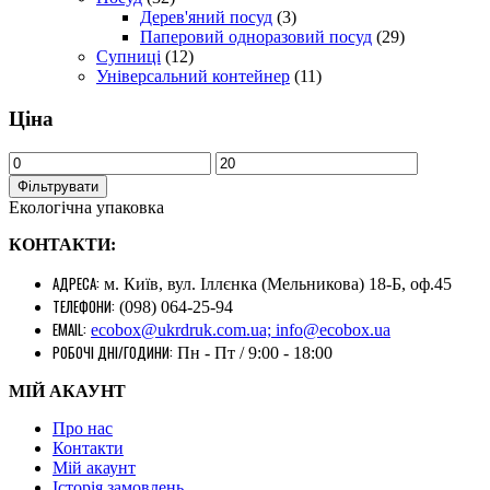
Дерев'яний посуд
(3)
Паперовий одноразовий посуд
(29)
Супниці
(12)
Універсальний контейнер
(11)
Ціна
Фільтрувати
Екологічна упаковка
КОНТАКТИ:
АДРЕСА:
м. Київ, вул. Іллєнка (Мельникова) 18-Б, оф.45
ТЕЛЕФОНИ:
(098) 064-25-94
EMAIL:
ecobox@ukrdruk.com.ua; info@ecobox.ua
РОБОЧІ ДНІ/ГОДИНИ:
Пн - Пт / 9:00 - 18:00
МІЙ АКАУНТ
Про нас
Контакти
Mій акаунт
Історія замовлень