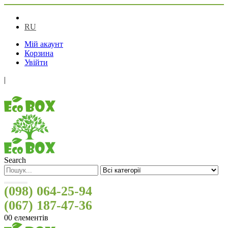
UA
RU
Мій акаунт
Корзина
Увійти
|
Search
(098) 064-25-94
(067) 187-47-36
0
0 елементів