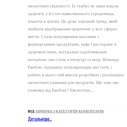
екологічної свідомості. Їх турбує не лише власне
здоров'я, а й стан навколишнього середовища,
планети в цілому. Це дуже хороший тренд, який
знайшов відображення практично у всіх сферах
життя. Стали популярними магазини з
фермерськими продуктами, кафе і ресторани зі
здоровою їжею, натуральні оздоблювальні
матеріали, еко-стиль в інтер'єрі та моді. Команда
Екобокс підтримує популяризацію цієї течії, і
робить в нього свій внесок розробкою і реалізацією
екологічної упаковки для продуктів. Що таке еко
упаковка від Екобокс? Екологічна...
ВІД
ADMIN
БЕЗ КАТЕГОРІЇ
0 КОМЕНТАРІВ
Детальніше...