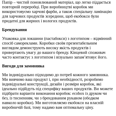
Папір – чистий поновлюваний матеріал, що легко піддається
повторній переробці. При виробництві коробок ми
використовуємо харчові фарби, а також спеціальну ламінацію
для харчових продуктів зсередини, щоб екобокси були
придатні для жирних і вологих продуктів.
Брендування
Упаковка для локшини (пастабокси) з логотипом – відмінний
спосіб самореклами. Коробки своїм презентабельним
виглядом демонструють високу якість продуктів і
привертають увагу до вашого бренду. Кінцевий споживач
часто контактує з логотипом і візуально запам’ятовує його.
Вигоди для замовника
Ми індивідуально підходимо до потреб кожного замовника.
Ми вивчимо ваш продукт і, при необхідності, розробимо
індивідуальні конструкції, дизайн і розміри коробок, які
ідеально підійдуть під специфіку ваших продуктів. Ви можете
підібрати варіанти виконання коробок: ecobox із друком чи
без, із тисненням, чи з брендованим рукавом (ободком
навколо коробки). Ми виготовляємо екобокси на власній
виробничій базі, тому надамо вам оптимальну ціну.