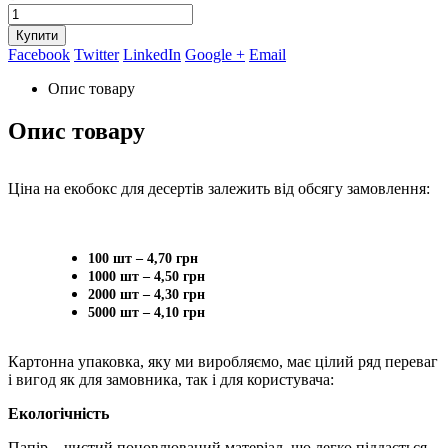
Купити
Facebook
Twitter
LinkedIn
Google +
Email
Опис товару
Опис товару
Ціна на екобокс для десертів залежить від обсягу замовлення:
100 шт – 4,70 грн
1000 шт – 4,50 грн
2000 шт – 4,30 грн
5000 шт – 4,10 грн
Картонна упаковка, яку ми виробляємо, має цілий ряд переваг
і вигод як для замовника, так і для користувача:
Екологічність
Папір – чистий поновлюваний матеріал, що легко піддається