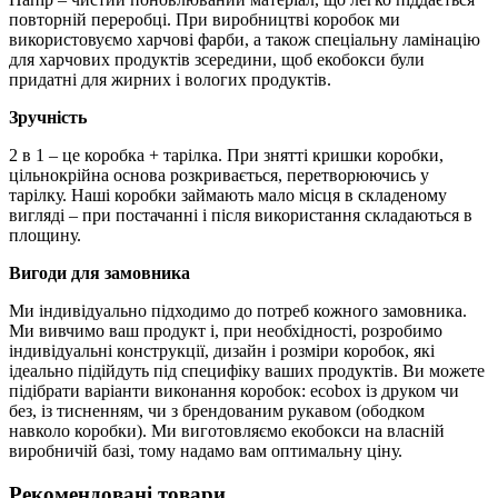
повторній переробці. При виробництві коробок ми
використовуємо харчові фарби, а також спеціальну ламінацію
для харчових продуктів зсередини, щоб екобокси були
придатні для жирних і вологих продуктів.
Зручність
2 в 1 – це коробка + тарілка. При знятті кришки коробки,
цільнокрійна основа розкривається, перетворюючись у
тарілку. Наші коробки займають мало місця в складеному
вигляді – при постачанні і після використання складаються в
площину.
Вигоди для замовника
Ми індивідуально підходимо до потреб кожного замовника.
Ми вивчимо ваш продукт і, при необхідності, розробимо
індивідуальні конструкції, дизайн і розміри коробок, які
ідеально підійдуть під специфіку ваших продуктів. Ви можете
підібрати варіанти виконання коробок: ecobox із друком чи
без, із тисненням, чи з брендованим рукавом (ободком
навколо коробки). Ми виготовляємо екобокси на власній
виробничій базі, тому надамо вам оптимальну ціну.
Рекомендовані товари