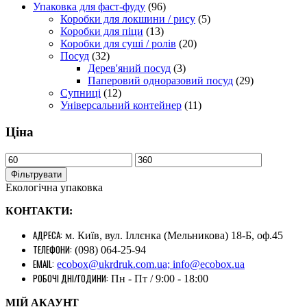
Упаковка для фаст-фуду
(96)
Коробки для локшини / рису
(5)
Коробки для піци
(13)
Коробки для суші / ролів
(20)
Посуд
(32)
Дерев'яний посуд
(3)
Паперовий одноразовий посуд
(29)
Супниці
(12)
Універсальний контейнер
(11)
Ціна
Фільтрувати
Екологічна упаковка
КОНТАКТИ:
АДРЕСА:
м. Київ, вул. Іллєнка (Мельникова) 18-Б, оф.45
ТЕЛЕФОНИ:
(098) 064-25-94
EMAIL:
ecobox@ukrdruk.com.ua; info@ecobox.ua
РОБОЧІ ДНІ/ГОДИНИ:
Пн - Пт / 9:00 - 18:00
МІЙ АКАУНТ