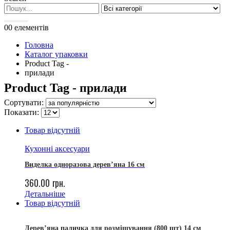
0
0 елементів
Головна
Каталог упаковки
Product Tag -
прилади
Product Tag - прилади
Сортувати:
Показати:
Товар відсутній
Кухонні аксесуари
Виделка одноразова дерев’яна 16 см
360.00
грн.
Детальніше
Товар відсутній
Дерев’яна паличка для розмішування (800 шт) 14 см