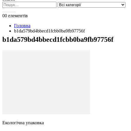
0
0 елементів
Головна
b1da579bd4bbecd1fcbb0ba9fb97756f
b1da579bd4bbecd1fcbb0ba9fb97756f
Екологічна упаковка