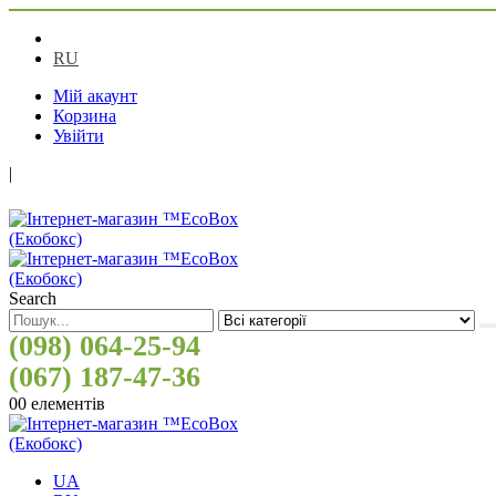
UA
RU
Мій акаунт
Корзина
Увійти
|
Search
(098) 064-25-94
(067) 187-47-36
0
0 елементів
UA