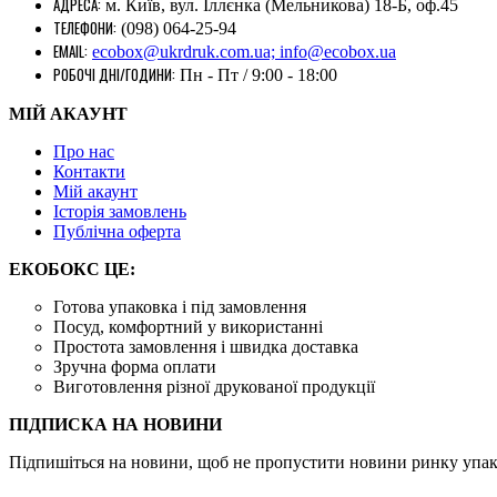
АДРЕСА:
м. Київ, вул. Іллєнка (Мельникова) 18-Б, оф.45
ТЕЛЕФОНИ:
(098) 064-25-94
EMAIL:
ecobox@ukrdruk.com.ua; info@ecobox.ua
РОБОЧІ ДНІ/ГОДИНИ:
Пн - Пт / 9:00 - 18:00
МІЙ АКАУНТ
Про нас
Контакти
Mій акаунт
Історія замовлень
Публічна оферта
ЕКОБОКС ЦЕ:
Готова упаковка і під замовлення
Посуд, комфортний у використанні
Простота замовлення і швидка доставка
Зручна форма оплати
Виготовлення різної друкованої продукції
ПІДПИСКА НА НОВИНИ
Підпишіться на новини, щоб не пропустити новини ринку упако