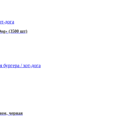
от-дога
og» (3500 шт)
 бургера / хот-дога
ном, черная