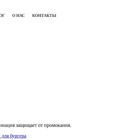
ОГ
О НАС
КОНТАКТЫ
минация защищает от промокания.
 для бургера