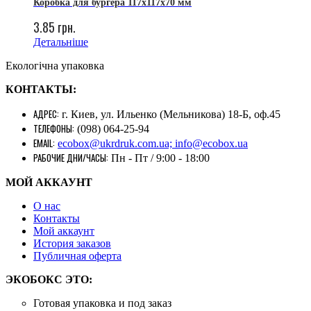
Коробка для бургера 117х117х70 мм
3.85
грн.
Детальніше
Екологічна упаковка
КОНТАКТЫ:
АДРЕС:
г. Киев, ул. Ильенко (Мельникова) 18-Б, оф.45
ТЕЛЕФОНЫ:
(098) 064-25-94
EMAIL:
ecobox@ukrdruk.com.ua; info@ecobox.ua
РАБОЧИЕ ДНИ/ЧАСЫ:
Пн - Пт / 9:00 - 18:00
МОЙ АККАУНТ
О нас
Контакты
Mой аккаунт
История заказов
Публичная оферта
ЭКОБОКС ЭТО:
Готовая упаковка и под заказ