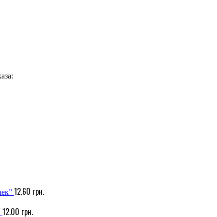
аза:
12.60
грн.
шек”
12.00
грн.
"