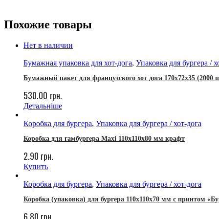
Похожие товары
Нет в наличии
Бумажная упаковка для хот-дога
,
Упаковка для бургера / х
Бумажный пакет для французского хот дога 170х72х35 (2000 
530.00
грн.
Детальніше
Коробка для бургера
,
Упаковка для бургера / хот-дога
Коробка для гамбургера Maxi 110х110х80 мм крафт
2.90
грн.
Купить
Коробка для бургера
,
Упаковка для бургера / хот-дога
Коробка (упаковка) для бургера 110х110х70 мм с принтом «Б
6.80
грн.