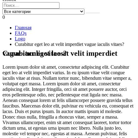
0
Главная
FAQs
Logo
Curabitur eget leo at velit imperdiet vague iaculis vitaes?
Curabitur eget leo at velit imperdiet vague iaculis vitaes?
Lorem ipsum dolor sit amet, consectetur adipiscing elit. Curabitur
eget leo at velit imperdiet varius. In eu ipsum vitae velit congue
iaculis vitae at risus. Nullam tortor nunc, bibendum vitae semper a,
volutpat eget massa. Lorem ipsum dolor sit amet, consectetur
adipiscing elit. Integer fringilla, orci sit amet posuere auctor, orci
eros pellentesque odio, nec pellentesque erat ligula nec massa.
Aenean consequat lorem ut felis ullamcorper posuere gravida tellus
faucibus. Maecenas dolor elit, pulvinar eu vehicula eu, consequat et
lacus. Duis et purus ipsum. In auctor mattis ipsum id molestie.
Donec risus nulla, fringilla a rhoncus vitae, semper a massa.
Vivamus ullamcorper, enim sit amet consequat laoreet, tortor tortor
dictum urna, ut egestas urna ipsum nec libero. Nulla justo leo,
molestie vel tempor nec, egestas at massa. Aenean pulvinar, felis