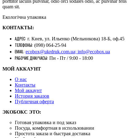
porttitor iaculis pulvinar, odio orci sodales odio, ac pulvinar felis
quam sit.
Екологічна упаковка
КОНТАКТЫ:
АДРЕС:
г. Киев, ул. Ильенко (Мельникова) 18-Б, оф.45
ТЕЛЕФОНЫ:
(098) 064-25-94
EMAIL:
ecobox@ukrdruk.com.ua; info@ecobox.ua
РАБОЧИЕ ДНИ/ЧАСЫ:
Пн - Пт / 9:00 - 18:00
МОЙ АККАУНТ
О нас
Контакты
Mой аккаунт
История заказов
Публичная оферта
ЭКОБОКС ЭТО:
Готовая упаковка и под заказ
Посуда, комфортная в использовании
Простота заказа и быстрая доставка